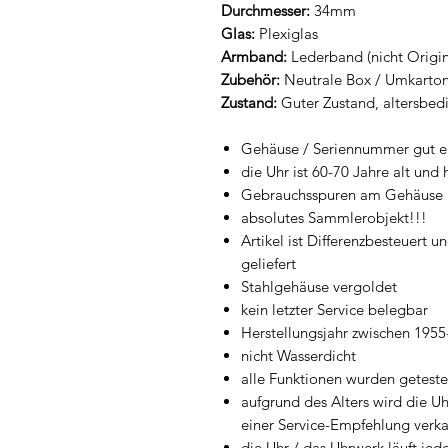
Durchmesser:
34mm
Glas:
Plexiglas
Armband:
Lederband (nicht Origin
Zubehör:
Neutrale Box / Umkarton
Zustand:
Guter Zustand, altersbed
Gehäuse / Seriennummer gut e
die Uhr ist 60-70 Jahre alt und
Gebrauchsspuren am Gehäuse 
absolutes Sammlerobjekt!!!
Artikel ist Differenzbesteuert 
geliefert
Stahlgehäuse vergoldet
kein letzter Service belegbar
Herstellungsjahr zwischen 195
nicht Wasserdicht
alle Funktionen wurden getest
aufgrund des Alters wird die 
einer Service-Empfehlung verka
die Uhr / das Uhrwerk läuft jedo