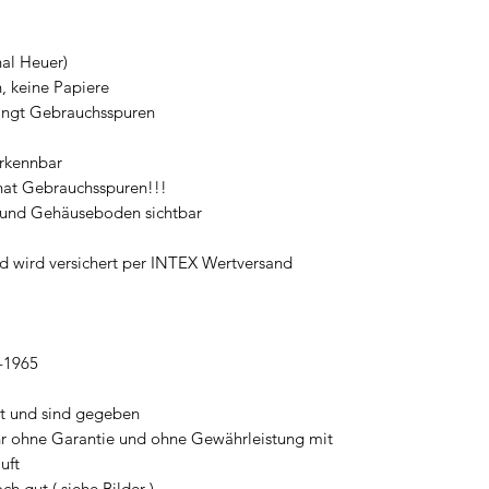
al Heuer)
, keine Papiere
ingt Gebrauchsspuren
rkennbar
 hat Gebrauchsspuren!!!
und Gehäuseboden sichtbar
und wird versichert per INTEX Wertversand
5-1965
et und sind gegeben
Uhr ohne Garantie und ohne Gewährleistung mit
uft
ch gut ( siehe Bilder )