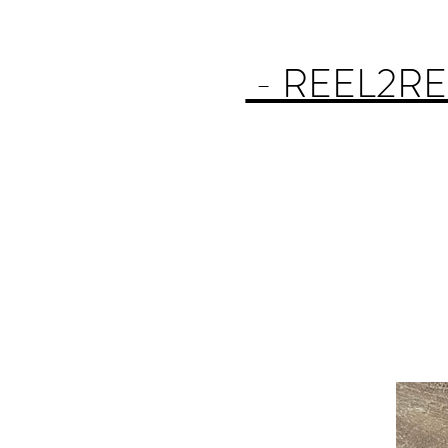
- REEL2RE