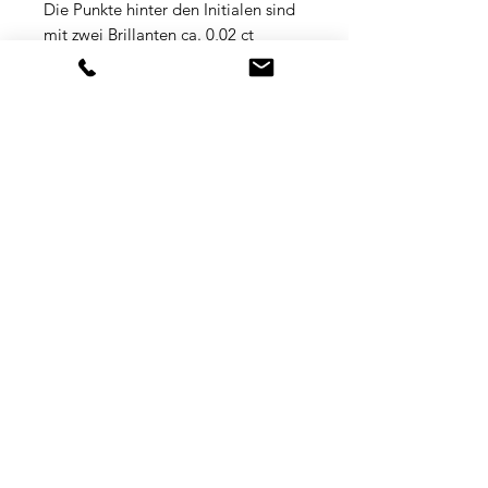
Die Punkte hinter den Initialen sind
mit zwei Brillanten ca. 0,02 ct
ausgefasst.
°
Das Fullset kommt mit 2
verschiedenen Armbändern einmal
ein originales Kroko Lederarmband
der Firma Tutima mit original
Tutima 18 K Rosegold Dornschließe
und einem original Tutima
Edelstahlarmband Rose vergoldet
mit der Ref. A783.
°Damaliger
Wiederbeschaffungswert ca. 38.000
€.
°
Box / Zertifikat / Papiere : Das
Fullset kommt mit Original Tutima
Zertifikat , Rechnung , Anleitung ,
Original Tutima Edelholzschatulle (
Innenraum der Schatulle zeigt
leichte Gebrauchsspuren )