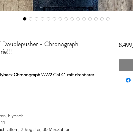
oublepusher - Chronograph
8.499
ie!!!
Flyback Chronograph WW2 Cal.41 mit drehbarer
ren, Flyback
.41
chtziffern, 2-Register, 30 Min.Zähler