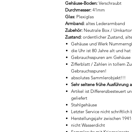
Gehäuse-Boden:
Verschraubt
Durchmesser:
41mm
Glas:
Plexiglas
Armband:
altes Lederarmband
Zubehör:
Neutrale Box / Umkarton
Zustand:
ordentlicher Zustand, al
Gehäuse und Werk Nummerngl
die Uhr ist 80 Jahre alt und ha
Gebrauchsspuren am Gehäuse 
Zifferblatt / Zahlen in tollem 
Gebrauchsspuren!
absolutes Sammlerobjekt!!!
Sehr seltene frühe Ausführung 
Artikel ist Differenzbesteuert 
geliefert
Stahlgehäuse
Letzter Service nicht schriftlich
Herstellungsjahr zwischen 194
nicht Wasserdicht
Sammleruhr mit Kriegseinsatz