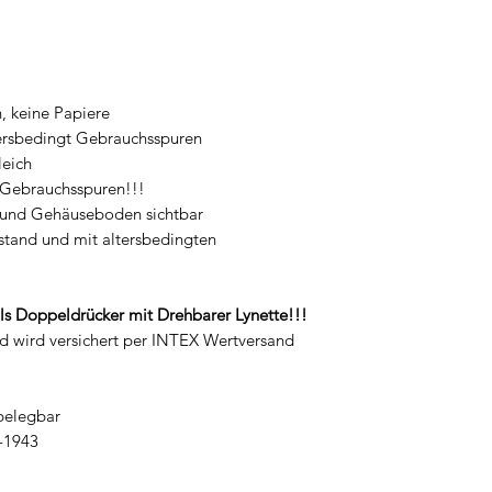
, keine Papiere
tersbedingt Gebrauchsspuren
eich
t Gebrauchsspuren!!!
und Gehäuseboden sichtbar
Zustand und mit altersbedingten
als Doppeldrücker mit Drehbarer Lynette!!!
und wird versichert per INTEX Wertversand
 belegbar
1-1943